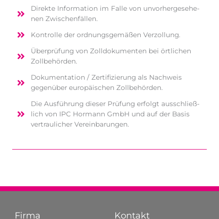
Direk­te Infor­ma­ti­on im Fal­le von unvor­her­ge­se­he­
nen Zwischenfällen.
Kon­trol­le der ord­nungs­ge­mä­ßen Verzollung.
Über­prü­fung von Zoll­do­ku­men­ten bei ört­li­chen
Zollbehörden.
Doku­men­ta­ti­on / Zer­ti­fi­zie­rung als Nach­weis
gegen­über euro­päi­schen Zollbehörden.
Die Aus­füh­rung die­ser Prü­fung erfolgt aus­schließ­
lich von IPC Hor­mann GmbH und auf der Basis
ver­trau­li­cher Vereinbarungen.
Firma
Kontakt