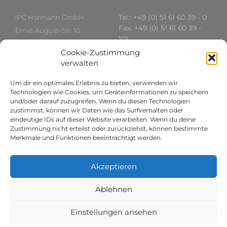
IPC Hormann GmbH
Tel.: +49 (0) 51 61 60 39 - 0
Fax: +49 (0) 51 61 60 39 -
Ernst-August-Str. 10
101
29664 Walsrode
www.IPC-Hormann.com
Cookie-Zustimmung
Deutschland
ipc[at]ipc-hormann.com
verwalten
Um dir ein optimales Erlebnis zu bieten, verwenden wir
International
Rechtliches
Technologien wie Cookies, um Geräteinformationen zu speichern
und/oder darauf zuzugreifen. Wenn du diesen Technologien
zustimmst, können wir Daten wie das Surfverhalten oder
Asien:
Datenschutz
eindeutige IDs auf dieser Website verarbeiten. Wenn du deine
Telefon: +84 8 38262788
Impressum
Zustimmung nicht erteilst oder zurückziehst, können bestimmte
vietnam[at]ipc-
AGBs
Merkmale und Funktionen beeinträchtigt werden.
hormann.com
Russland:
Akzeptieren
Telefon:
+7 499 5190319
director[at]ipc-
hormann.com
Ablehnen
St. Petersburg
shishevilova[at]gmail.com
Einstellungen ansehen