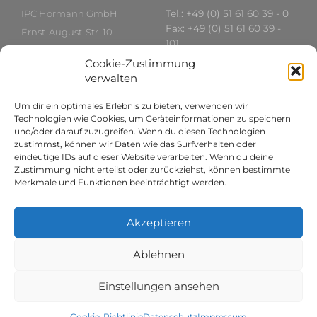
IPC Hormann GmbH
Tel.: +49 (0) 51 61 60 39 - 0
Fax: +49 (0) 51 61 60 39 -
Ernst-August-Str. 10
101
29664 Walsrode
www.IPC-Hormann.com
Cookie-Zustimmung
Deutschland
ipc[at]ipc-hormann.com
verwalten
Um dir ein optimales Erlebnis zu bieten, verwenden wir
International
Rechtliches
Technologien wie Cookies, um Geräteinformationen zu speichern
und/oder darauf zuzugreifen. Wenn du diesen Technologien
zustimmst, können wir Daten wie das Surfverhalten oder
Asien:
Datenschutz
eindeutige IDs auf dieser Website verarbeiten. Wenn du deine
Telefon: +84 8 38262788
Impressum
Zustimmung nicht erteilst oder zurückziehst, können bestimmte
vietnam[at]ipc-
AGBs
Merkmale und Funktionen beeinträchtigt werden.
hormann.com
Russland:
Akzeptieren
Telefon:
+7 499 5190319
director[at]ipc-
hormann.com
Ablehnen
St. Petersburg
shishevilova[at]gmail.com
Einstellungen ansehen
Coo­kie-Richt­li­nie
Daten­schutz
Impres­sum