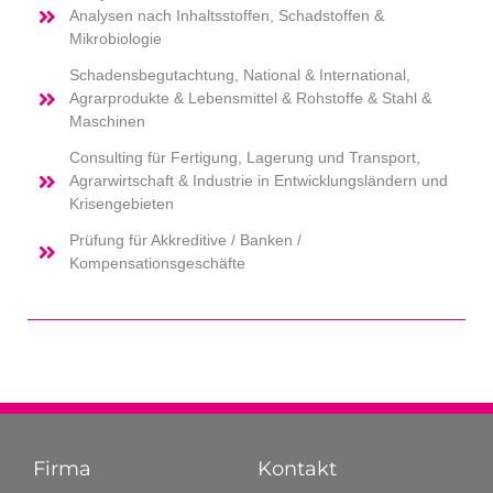
Ana­ly­sen nach Inhalts­stof­fen, Schad­stof­fen &
Mikrobiologie
Scha­dens­be­gut­ach­tung, Natio­nal & Inter­na­tio­nal,
Agrar­pro­duk­te & Lebens­mit­tel & Roh­stof­fe & Stahl &
Maschinen
Con­sul­ting für Fer­ti­gung, Lage­rung und Trans­port,
Agrar­wirt­schaft & Indus­trie in Ent­wick­lungs­län­dern und
Krisengebieten
Prü­fung für Akkre­di­ti­ve / Ban­ken /
Kompensationsgeschäfte
Firma
Kontakt