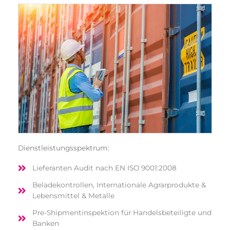
Dienst­leis­tungs­spek­trum:
Lie­fe­ran­ten Audit nach EN ISO 9001:2008
Bela­de­kon­trol­len, Inter­na­tio­na­le Agrar­pro­duk­te &
Lebens­mit­tel & Metalle
Pre-Ship­men­tin­spek­ti­on für Han­dels­be­tei­lig­te und
Banken