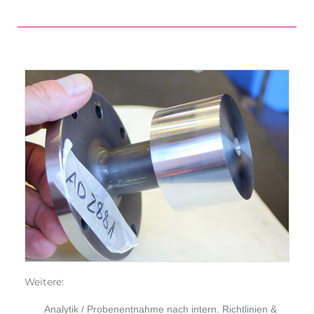
Wei­te­re:
Ana­ly­tik / Pro­ben­ent­nah­me nach intern. Richt­li­ni­en &