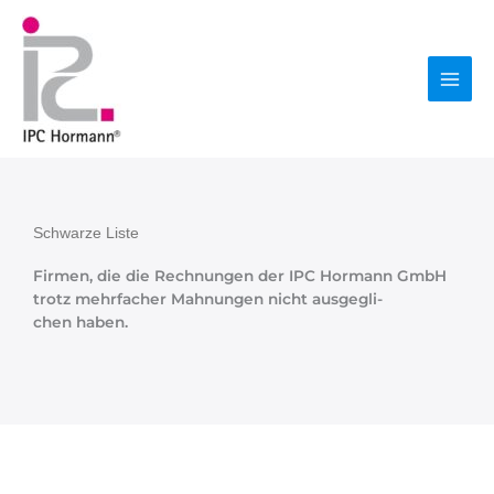
Zum
Mai
Inhalt
springen
Men
Schwar­ze Liste
Fir­men, die die Rech­nun­gen der IPC Hor­mann GmbH
trotz mehr­fa­cher Mah­nun­gen nicht aus­ge­gli­
chen haben.