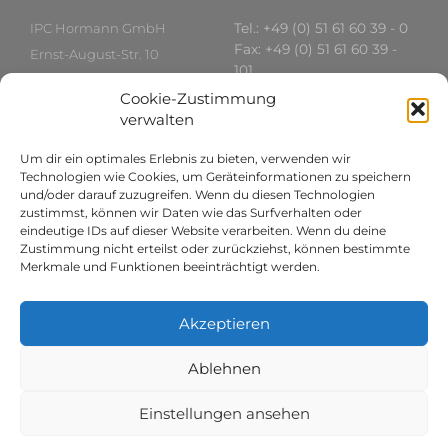
IPC Hormann GmbH
Tel.: +49 (0) 51 61 60 39 - 0
Fax: +49 (0) 51 61 60 39 -
Ernst-August-Str. 10
101
29664 Walsrode
www.IPC-Hormann.com
Cookie-Zustimmung
Deutschland
ipc[at]ipc-hormann.com
verwalten
Um dir ein optimales Erlebnis zu bieten, verwenden wir
International
Rechtliches
Technologien wie Cookies, um Geräteinformationen zu speichern
und/oder darauf zuzugreifen. Wenn du diesen Technologien
zustimmst, können wir Daten wie das Surfverhalten oder
Asien:
Datenschutz
eindeutige IDs auf dieser Website verarbeiten. Wenn du deine
Telefon: +84 8 38262788
Impressum
Zustimmung nicht erteilst oder zurückziehst, können bestimmte
vietnam[at]ipc-
AGBs
Merkmale und Funktionen beeinträchtigt werden.
hormann.com
Russland:
Akzeptieren
Telefon:
+7 499 5190319
director[at]ipc-
hormann.com
Ablehnen
St. Petersburg
shishevilova[at]gmail.com
Einstellungen ansehen