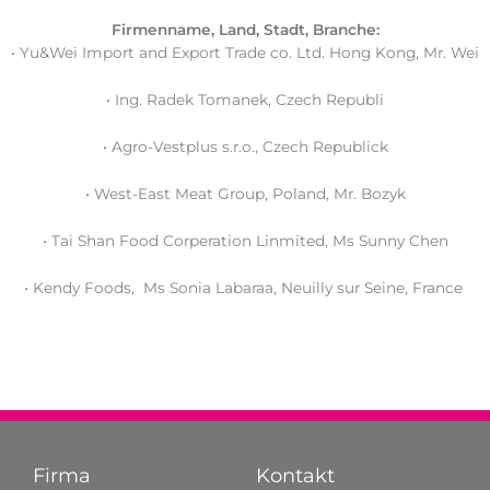
Fir­men­na­me, Land, Stadt, Branche:
• Yu&Wei Import and Export Trade co. Ltd. Hong Kong, Mr. Wei
• Ing. Radek Toma­nek, Czech Republi
• Agro-Ves­t­plus s.r.o., Czech Republick
• West-East Meat Group, Pol­and, Mr. Bozyk
• Tai Shan Food Cor­per­a­ti­on Lin­mit­ed, Ms Sun­ny Chen
• Ken­dy Foods, Ms Sonia Laba­raa, Neuil­ly sur Sei­ne, France
Firma
Kontakt