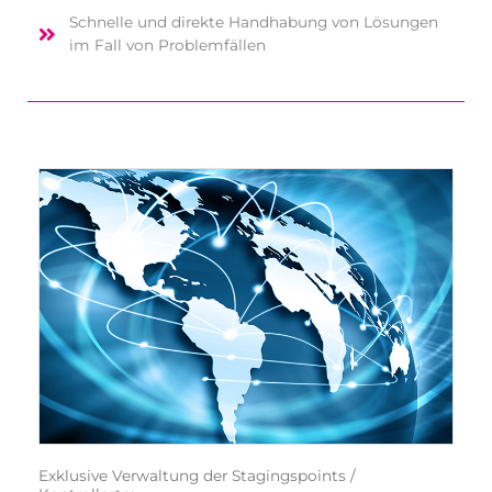
Schnel­le und direk­te Hand­ha­bung von Lösun­gen
im Fall von Problemfällen
Exklu­si­ve Ver­wal­tung der Sta­ging­s­points /