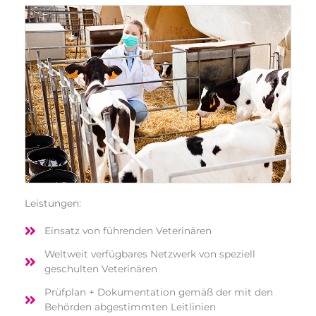
Leis­tun­gen:
Ein­satz von füh­ren­den Veterinären
Welt­weit ver­füg­ba­res Netz­werk von spe­zi­ell
geschul­ten Veterinären
Prüf­plan + Doku­men­ta­ti­on gemäß der mit den
Behör­den abge­stimm­ten Leitlinien