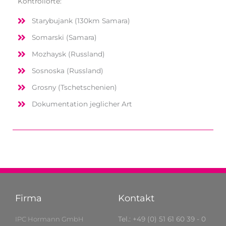
Kontrollorte:
Sta­ry­bu­jank (130km Samara)
Som­arski (Sama­ra)
Moz­haysk (Russ­land)
Sos­no­ska (Russ­land)
Gros­ny (Tsche­tsche­ni­en)
Doku­men­ta­ti­on jeg­li­cher Art
Firma
Kontakt
IPC Hormann GmbH
Tel.: +49 (0) 51 61 60 39 - 0